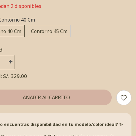
edan 2 disponibles
Contorno 40 Cm
rno 40 Cm
Contorno 45 Cm
d:
ir
Incrementar
d
cantidad
por
S/. 329.00
l:
Set
Flor
de
Fresita
Rosa
AÑADIR AL CARRITO
o encuentras disponibilidad en tu modelo/color ideal? ✨