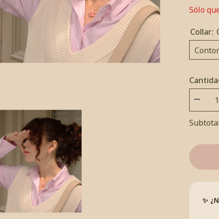
Sólo qu
Collar:
Conto
Cantida
Disminu
cantida
por
Subtota
Set
Flor
de
Fresita
Rosa
✨ ¿N