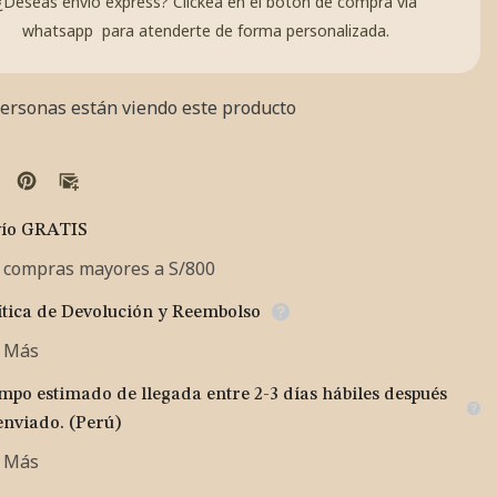
¿Deseas envío express? Clickea en el botón de
compra vía
whatsapp
para atenderte de forma personalizada.
ersonas están viendo este producto
ío GRATIS
 compras mayores a S/800
ítica de Devolución y Reembolso
 Más
mpo estimado de llegada entre 2-3 días hábiles después
enviado. (Perú)
 Más