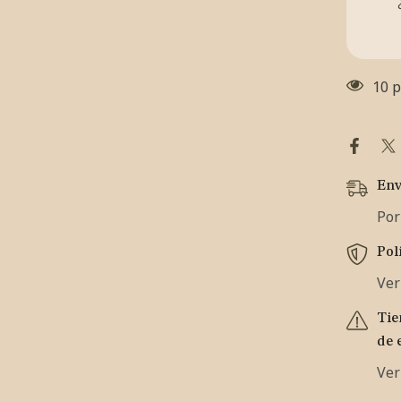
10 p
Env
Por
Pol
Ver
Tie
de 
Ver