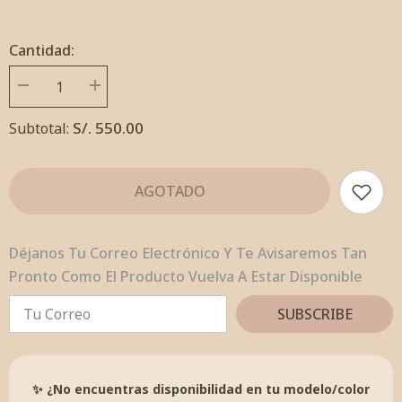
Cantidad:
Disminuir
Incrementar
cantidad
cantidad
por
por
S/. 550.00
Subtotal:
Aretes
Aretes
Margarita
Margarita
Golden
Golden
Blancas
Blancas
AGOTADO
Déjanos Tu Correo Electrónico Y Te Avisaremos Tan
Pronto Como El Producto Vuelva A Estar Disponible
SUBSCRIBE
✨ ¿No encuentras disponibilidad en tu modelo/color