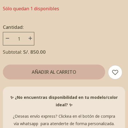
Sólo quedan 1 disponibles
Cantidad:
Disminuir
Incrementar
cantidad
cantidad
por
por
S/. 850.00
Subtotal:
Aretes
Aretes
Fresas
Fresas
Rosa
Rosa
Rosita
Rosita
AÑADIR AL CARRITO
✨ ¿No encuentras disponibilidad en tu modelo/color
ideal? ✨
¿Deseas envío express? Clickea en el botón de
compra
vía whatsapp
para atenderte de forma personalizada.